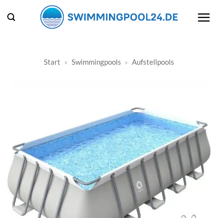
Zum
Inhalt
springen
Start
»
Swimmingpools
»
Aufstellpools