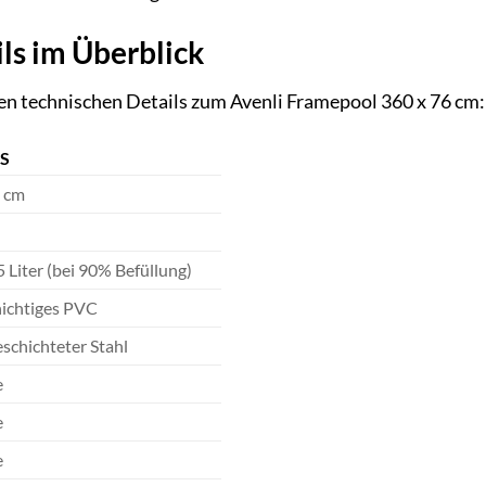
ls im Überblick
igen technischen Details zum Avenli Framepool 360 x 76 cm:
S
6 cm
5 Liter (bei 90% Befüllung)
ichtiges PVC
schichteter Stahl
e
e
e