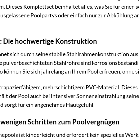
. Dieses Komplettset beinhaltet alles, was Sie für einen s
sgelassene Poolpartys oder einfach nur zur Abkühlung an h
: Die hochwertige Konstruktion
net sich durch seine stabile Stahlrahmenkonstruktion aus.
ie pulverbeschichteten Stahlrohre sind korrosionsbeständi
 können Sie sich jahrelang an Ihrem Pool erfreuen, ohne
strapazierfähigem, mehrschichtigem PVC-Material. Dieses
lt der Pool auch bei intensiver Sonneneinstrahlung seine 
nd sorgt für ein angenehmes Hautgefühl.
n wenigen Schritten zum Poolvergnügen
epools ist kinderleicht und erfordert kein spezielles Wer