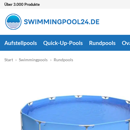
Zum
Über 3.000 Produkte
Inhalt
springen
Aufstellpools
Quick-Up-Pools
Rundpools
Ov
Start
»
Swimmingpools
»
Rundpools