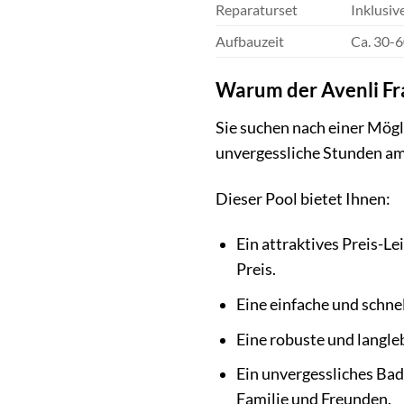
Reparaturset
Inklusiv
Aufbauzeit
Ca. 30-6
Warum der Avenli Fra
Sie suchen nach einer Mög
unvergessliche Stunden am 
Dieser Pool bietet Ihnen:
Ein attraktives Preis-Le
Preis.
Eine einfache und schnel
Eine robuste und langle
Ein unvergessliches Bad
Familie und Freunden.