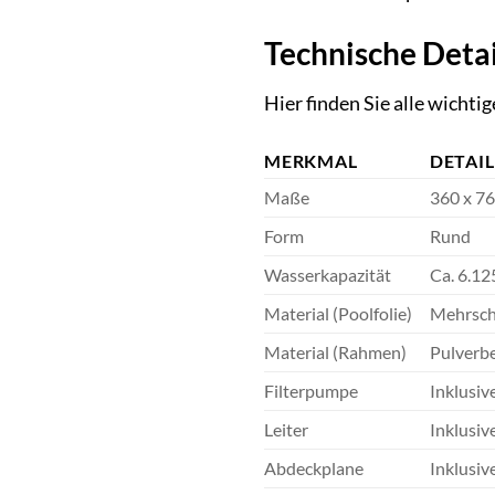
Technische Detai
Hier finden Sie alle wicht
MERKMAL
DETAIL
Maße
360 x 7
Form
Rund
Wasserkapazität
Ca. 6.12
Material (Poolfolie)
Mehrsch
Material (Rahmen)
Pulverbe
Filterpumpe
Inklusiv
Leiter
Inklusiv
Abdeckplane
Inklusiv