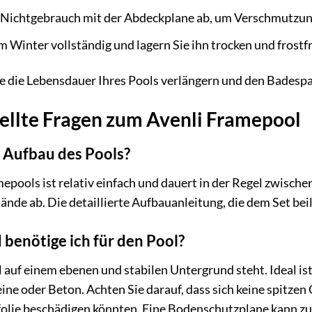
i Nichtgebrauch mit der Abdeckplane ab, um Verschmutzun
m Winter vollständig und lagern Sie ihn trocken und frostfr
ie die Lebensdauer Ihres Pools verlängern und den Badesp
tellte Fragen zum Avenli Framepool
 Aufbau des Pools?
epools ist relativ einfach und dauert in der Regel zwisch
nde ab. Die detaillierte Aufbauanleitung, die dem Set beilie
benötige ich für den Pool?
ol auf einem ebenen und stabilen Untergrund steht. Ideal is
ine oder Beton. Achten Sie darauf, dass sich keine spitze
lfolie beschädigen könnten. Eine Bodenschutzplane kann zu