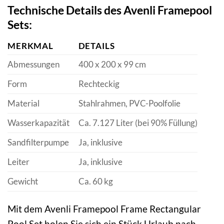
Technische Details des Avenli Framepool
Sets:
MERKMAL
DETAILS
Abmessungen
400 x 200 x 99 cm
Form
Rechteckig
Material
Stahlrahmen, PVC-Poolfolie
Wasserkapazität
Ca. 7.127 Liter (bei 90% Füllung)
Sandfilterpumpe
Ja, inklusive
Leiter
Ja, inklusive
Gewicht
Ca. 60 kg
Mit dem Avenli Framepool Frame Rectangular
Pool Set holen Sie sich ein Stück Urlaub nach