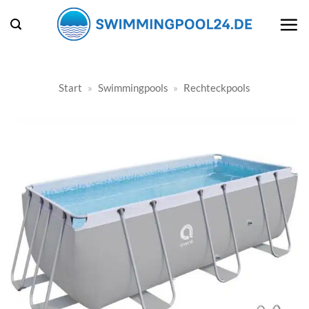
Zum
Inhalt
springen
Start
»
Swimmingpools
»
Rechteckpools