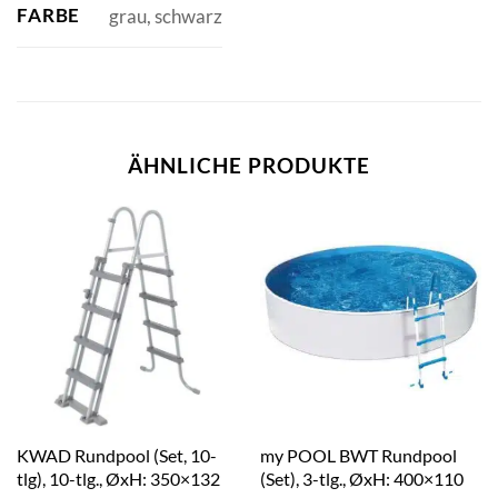
FARBE
grau, schwarz
ÄHNLICHE PRODUKTE
KWAD Rundpool (Set, 10-
my POOL BWT Rundpool
tlg), 10-tlg., ØxH: 350×132
(Set), 3-tlg., ØxH: 400×110