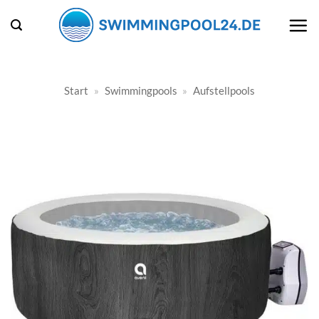
Zum
Inhalt
springen
Start
»
Swimmingpools
»
Aufstellpools