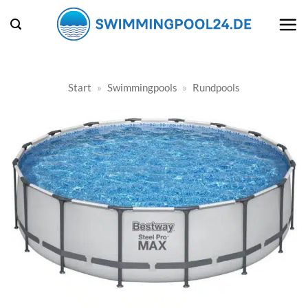
Zum
Inhalt
springen
Start
»
Swimmingpools
»
Rundpools