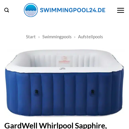
Zum
Inhalt
springen
Start
»
Swimmingpools
»
Aufstellpools
GardWell Whirlpool Sapphire,