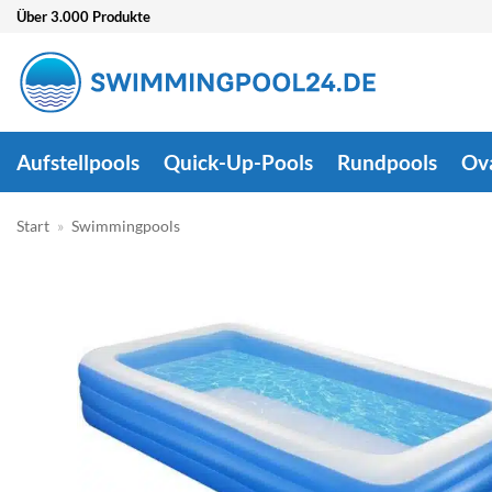
Zum
Über 3.000 Produkte
Inhalt
springen
Aufstellpools
Quick-Up-Pools
Rundpools
Ov
Start
»
Swimmingpools