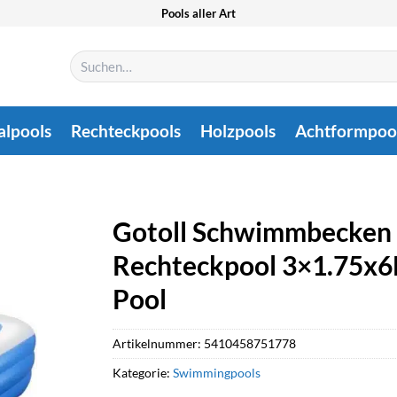
Pools aller Art
Suchen
nach:
alpools
Rechteckpools
Holzpools
Achtformpoo
Gotoll Schwimmbecken
Rechteckpool 3×1.75x
Pool
Artikelnummer:
5410458751778
Kategorie:
Swimmingpools