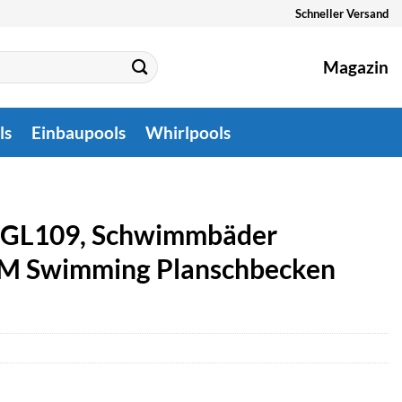
Schneller Versand
Magazin
ls
Einbaupools
Whirlpools
 GL109, Schwimmbäder
6M Swimming Planschbecken