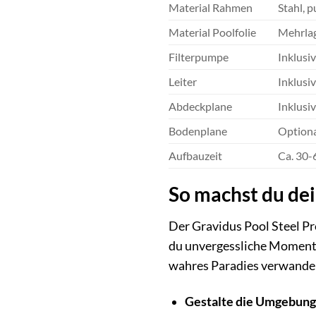
Material Rahmen
Stahl, 
Material Poolfolie
Mehrla
Filterpumpe
Inklusiv
Leiter
Inklusi
Abdeckplane
Inklusi
Bodenplane
Optiona
Aufbauzeit
Ca. 30-
So machst du dei
Der Gravidus Pool Steel Pro
du unvergessliche Momente 
wahres Paradies verwande
Gestalte die Umgebung