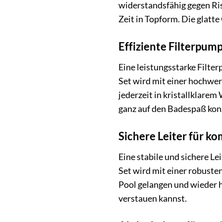
widerstandsfähig gegen Ris
Zeit in Topform. Die glatt
Effiziente Filterpump
Eine leistungsstarke Filte
Set wird mit einer hochwer
jederzeit in kristallklare
ganz auf den Badespaß kon
Sichere Leiter für k
Eine stabile und sichere L
Set wird mit einer robusten
Pool gelangen und wieder h
verstauen kannst.