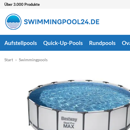
Zum
Über 3.000 Produkte
Inhalt
springen
Aufstellpools
Quick-Up-Pools
Rundpools
Ov
Start
»
Swimmingpools