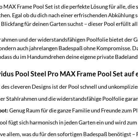
 MAX Frame Pool Set ist die perfekte Lösung für alle, die 
en. Egal ob du dich nach einer erfrischenden Abkühlung s
n Blickfang für deinen Garten suchst – dieser Pool erfüllt a
rahmen und der widerstandsfähigen Poolfolie bietet der G
, sondern auch jahrelangen Badespaß ohne Kompromisse. D
odass du im Handumdrehen deine eigene private Badeland
vidus Pool Steel Pro MAX Frame Pool Set auf e
des cleveren Designs ist der Pool schnell und unkomplizi
r Stahlrahmen und die widerstandsfähige Poolfolie garan
bot:
Genug Raum für die ganze Familie und Freunde zum Pl
ol fügt sich harmonisch in jeden Garten ein und wird zum 
ve allem, was du für den sofortigen Badespaß benötigst – 