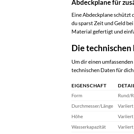
Abdeckplane für zus
Eine Abdeckplane schützt d
du sparst Zeit und Geld be
Material gefertigt und einf
Die technischen 
Um dir einen umfassenden Ü
technischen Daten für dic
EIGENSCHAFT
DETAI
Form
Rund/Re
Durchmesser/Länge
Variiert
Höhe
Variiert
Wasserkapazität
Variiert