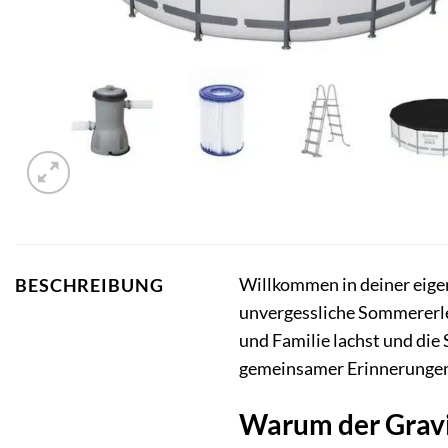
Willkommen in deiner eig
BESCHREIBUNG
unvergessliche Sommererleb
und Familie lachst und die 
gemeinsamer Erinnerunge
Warum der Gravi