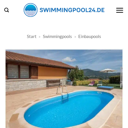
Zum
Inhalt
springen
Start
»
Swimmingpools
»
Einbaupools