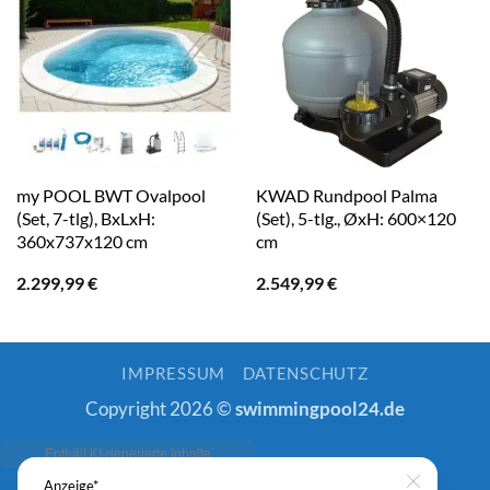
my POOL BWT Ovalpool
KWAD Rundpool Palma
(Set, 7-tlg), BxLxH:
(Set), 5-tlg., ØxH: 600×120
360x737x120 cm
cm
2.299,99
€
2.549,99
€
IMPRESSUM
DATENSCHUTZ
Copyright 2026 ©
swimmingpool24.de
Anzeige*
Close