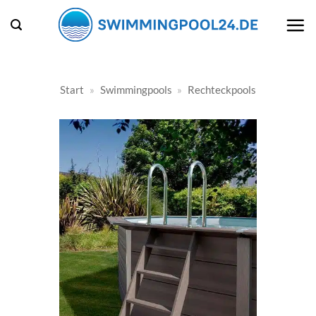
Zum
Inhalt
springen
Start
»
Swimmingpools
»
Rechteckpools