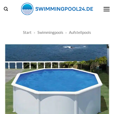
Zum
Inhalt
springen
Start
»
Swimmingpools
»
Aufstellpools