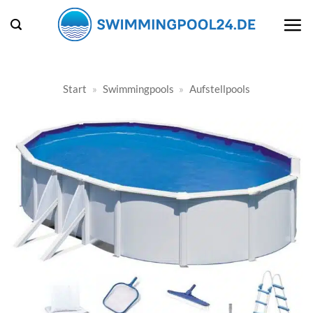
Zum
Inhalt
springen
Start
»
Swimmingpools
»
Aufstellpools