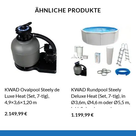
ÄHNLICHE PRODUKTE
KWAD Ovalpool Steely de
KWAD Rundpool Steely
Luxe Heat (Set, 7-tlg),
Deluxe Heat (Set, 7-tlg), in
4,9×3,6×1,20 m
Ø3,6m, Ø4,6 m oder Ø5,5 m,
inkl. Solarplane und
2.149,99
€
1.199,99
€
weiterem Zubehör