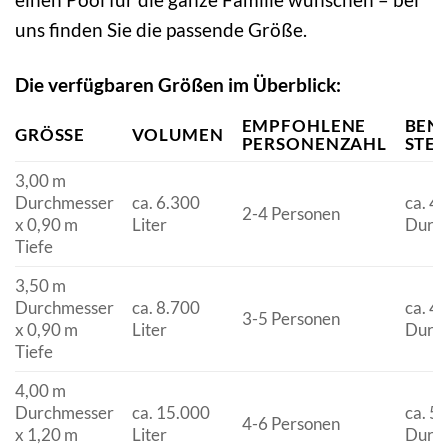
uns finden Sie die passende Größe.
Die verfügbaren Größen im Überblick:
EMPFOHLENE
BEN
GRÖSSE
VOLUMEN
PERSONENZAHL
STE
3,00 m
Durchmesser
ca. 6.300
ca. 4
2-4 Personen
x 0,90 m
Liter
Durc
Tiefe
3,50 m
Durchmesser
ca. 8.700
ca. 4
3-5 Personen
x 0,90 m
Liter
Durc
Tiefe
4,00 m
Durchmesser
ca. 15.000
ca. 5
4-6 Personen
x 1,20 m
Liter
Durc