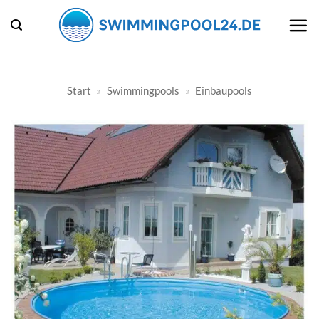
Zum
Inhalt
springen
Start
»
Swimmingpools
»
Einbaupools