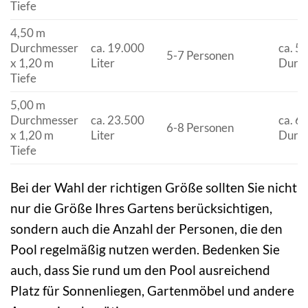
Tiefe
4,50 m
Durchmesser
ca. 19.000
ca. 5
5-7 Personen
x 1,20 m
Liter
Durc
Tiefe
5,00 m
Durchmesser
ca. 23.500
ca. 6
6-8 Personen
x 1,20 m
Liter
Durc
Tiefe
Bei der Wahl der richtigen Größe sollten Sie nicht
nur die Größe Ihres Gartens berücksichtigen,
sondern auch die Anzahl der Personen, die den
Pool regelmäßig nutzen werden. Bedenken Sie
auch, dass Sie rund um den Pool ausreichend
Platz für Sonnenliegen, Gartenmöbel und andere