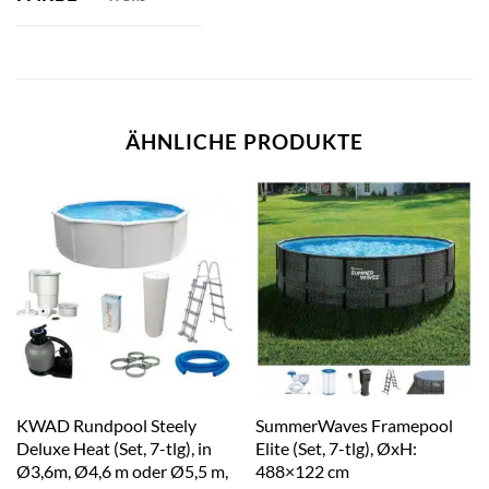
ÄHNLICHE PRODUKTE
KWAD Rundpool Steely
SummerWaves Framepool
Deluxe Heat (Set, 7-tlg), in
Elite (Set, 7-tlg), ØxH:
Ø3,6m, Ø4,6 m oder Ø5,5 m,
488×122 cm