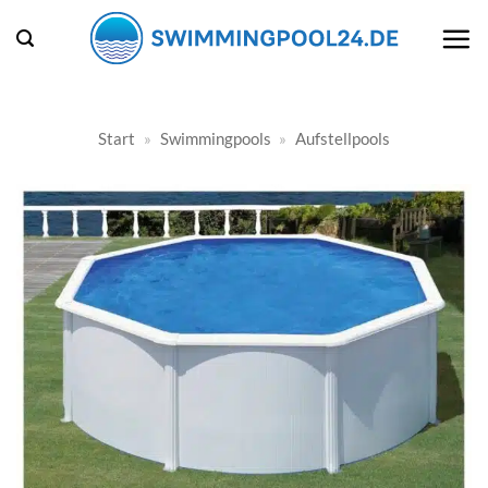
Zum
Inhalt
springen
Start
»
Swimmingpools
»
Aufstellpools