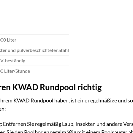
T
m
m
000 Liter
kter und pulverbeschichteter Stahl
V-beständig
00 Liter/Stunde
Ihren KWAD Rundpool richtig
Ihrem KWAD Rundpool haben, ist eine regelmäßige und sorgf
en:
:
Entfernen Sie regelmäßig Laub, Insekten und andere Ve
en Sie den Poolboden regelmäßig mit einem Poolsauger ab