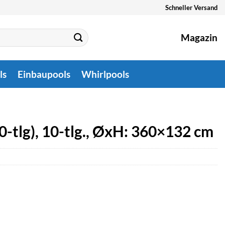
Schneller Versand
Magazin
ls
Einbaupools
Whirlpools
-tlg), 10-tlg., ØxH: 360×132 cm