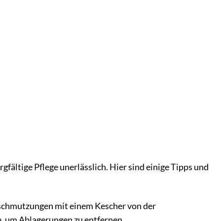
ältige Pflege unerlässlich. Hier sind einige Tipps und
rschmutzungen mit einem Kescher von der
, um Ablagerungen zu entfernen.