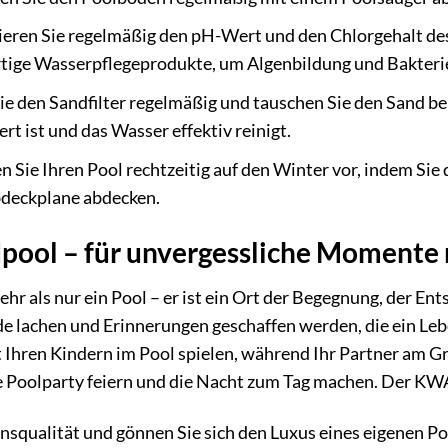
ieren Sie regelmäßig den pH-Wert und den Chlorgehalt des
ige Wasserpflegeprodukte, um Algenbildung und Bakteri
e den Sandfilter regelmäßig und tauschen Sie den Sand bei B
t ist und das Wasser effektiv reinigt.
n Sie Ihren Pool rechtzeitig auf den Winter vor, indem Si
bdeckplane abdecken.
ol – für unvergessliche Momente m
 als nur ein Pool – er ist ein Ort der Begegnung, der Ents
chen und Erinnerungen geschaffen werden, die ein Leben l
en Kindern im Pool spielen, während Ihr Partner am Grill
ne Poolparty feiern und die Nacht zum Tag machen. Der KW
bensqualität und gönnen Sie sich den Luxus eines eigenen