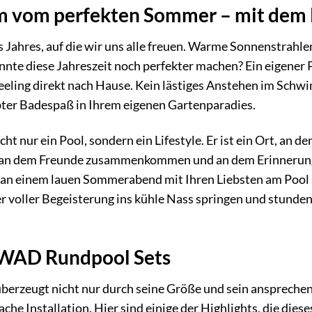
aum vom perfekten Sommer – mit d
 Jahres, auf die wir uns alle freuen. Warme Sonnenstrahlen
nnte diese Jahreszeit noch perfekter machen? Ein eigene
feeling direkt nach Hause. Kein lästiges Anstehen im Schw
er Badespaß in Ihrem eigenen Gartenparadies.
 nur ein Pool, sondern ein Lifestyle. Er ist ein Ort, an d
, an dem Freunde zusammenkommen und an dem Erinnerungen
Sie an einem lauen Sommerabend mit Ihren Liebsten am Pool
der voller Begeisterung ins kühle Nass springen und stun
KWAD Rundpool Sets
rzeugt nicht nur durch seine Größe und sein ansprechen
che Installation. Hier sind einige der Highlights, die die