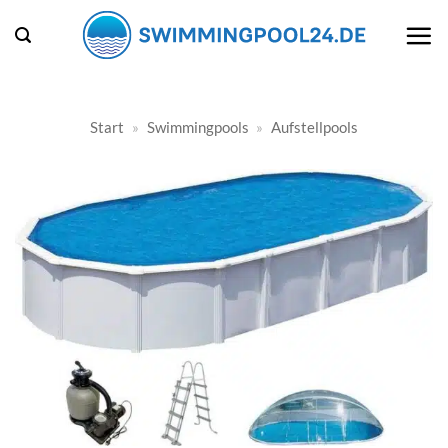
Zum
Inhalt
springen
Start
»
Swimmingpools
»
Aufstellpools