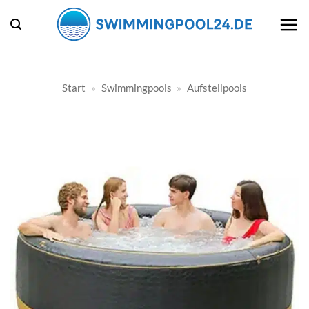
Zum
Inhalt
springen
Start
»
Swimmingpools
»
Aufstellpools