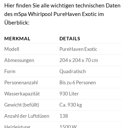
Hier finden Sie alle wichtigen technischen Daten
des mSpa Whirlpool PureHaven Exotic im
Überblick:
MERKMAL
DETAILS
Modell
PureHaven Exotic
Abmessungen
204 x 204 x 70 cm
Form
Quadratisch
Personenanzahl
Bis zu 6 Personen
Wasserkapazität
930 Liter
Gewicht (befüllt)
Ca. 930 kg
Anzahl der Luftdüsen
138
Heizleistung
1500 W