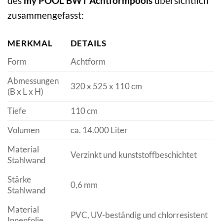
des
my POOL BWT Achtformpools
übersichtlich
zusammengefasst:
MERKMAL
DETAILS
Form
Achtform
Abmessungen
320 x 525 x 110 cm
(B x L x H)
Tiefe
110 cm
Volumen
ca. 14.000 Liter
Material
Verzinkt und kunststoffbeschichtet
Stahlwand
Stärke
0,6 mm
Stahlwand
Material
PVC, UV-beständig und chlorresistent
Innenfolie