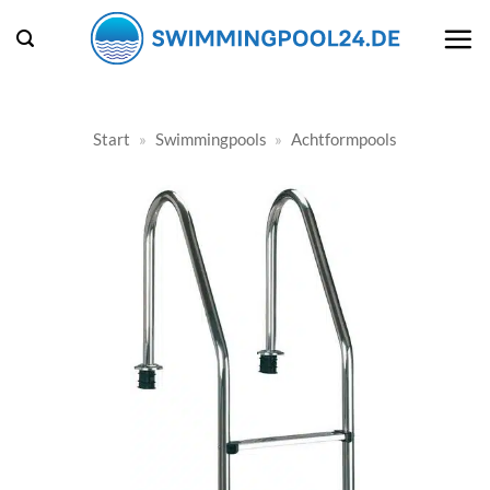
Zum
Inhalt
springen
Start
»
Swimmingpools
»
Achtformpools