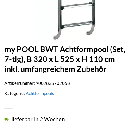
my POOL BWT Achtformpool (Set,
7-tlg), B 320 x L 525 x H 110 cm
inkl. umfangreichem Zubehör
Artikelnummer:
9002835702068
Kategorie:
Achtformpools
lieferbar in 2 Wochen