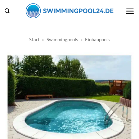
Zum
Inhalt
springen
Start
»
Swimmingpools
»
Einbaupools