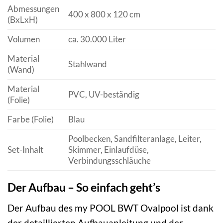
Abmessungen
400 x 800 x 120 cm
(BxLxH)
Volumen
ca. 30.000 Liter
Material
Stahlwand
(Wand)
Material
PVC, UV-beständig
(Folie)
Farbe (Folie)
Blau
Poolbecken, Sandfilteranlage, Leiter,
Set-Inhalt
Skimmer, Einlaufdüse,
Verbindungsschläuche
Der Aufbau – So einfach geht’s
Der Aufbau des my POOL BWT Ovalpool ist dank
der detaillierten Aufbauanleitung und der