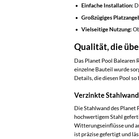
Einfache Installation:
Da
Großzügiges Platzange
Vielseitige Nutzung:
Ob
Qualität, die üb
Das Planet Pool Balearen R
einzelne Bauteil wurde sor
Details, die diesen Pool s
Verzinkte Stahlwand:
Die Stahlwand des Planet 
hochwertigem Stahl geferti
Witterungseinflüsse und an
ist präzise gefertigt und l