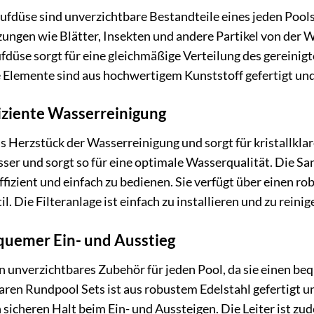
ufdüse sind unverzichtbare Bestandteile eines jeden Pools,
gen wie Blätter, Insekten und andere Partikel von der Wa
fdüse sorgt für eine gleichmäßige Verteilung des gereinig
 Elemente sind aus hochwertigem Kunststoff gefertigt und e
fiziente Wasserreinigung
as Herzstück der Wasserreinigung und sorgt für kristallklar
er und sorgt so für eine optimale Wasserqualität. Die Sa
effizient und einfach zu bedienen. Sie verfügt über einen r
. Die Filteranlage ist einfach zu installieren und zu rein
equemer Ein- und Ausstieg
ein unverzichtbares Zubehör für jeden Pool, da sie einen b
aren Rundpool Sets ist aus robustem Edelstahl gefertigt und
 sicheren Halt beim Ein- und Aussteigen. Die Leiter ist zu