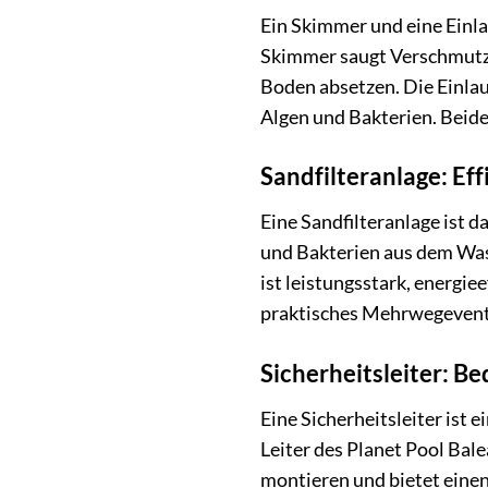
Ein Skimmer und eine Einla
Skimmer saugt Verschmutzun
Boden absetzen. Die Einlau
Algen und Bakterien. Beide
Sandfilteranlage: Ef
Eine Sandfilteranlage ist d
und Bakterien aus dem Wass
ist leistungsstark, energie
praktisches Mehrwegeventil
Sicherheitsleiter: B
Eine Sicherheitsleiter ist 
Leiter des Planet Pool Bale
montieren und bietet einen