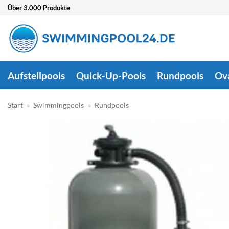
Zum
Über 3.000 Produkte
Inhalt
springen
Aufstellpools
Quick-Up-Pools
Rundpools
Ov
Start
»
Swimmingpools
»
Rundpools