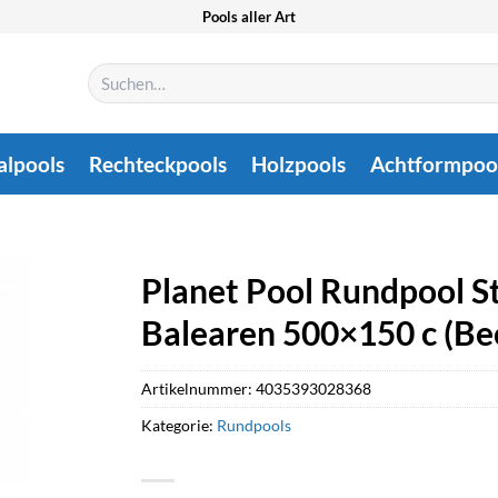
Pools aller Art
Suchen
nach:
alpools
Rechteckpools
Holzpools
Achtformpoo
Planet Pool Rundpool S
Balearen 500×150 c (Be
Artikelnummer:
4035393028368
Kategorie:
Rundpools