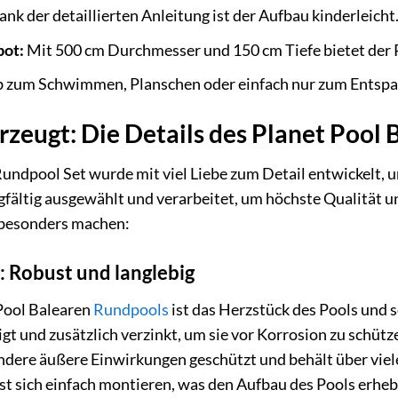
nk der detaillierten Anleitung ist der Aufbau kinderleicht
bot:
Mit 500 cm Durchmesser und 150 cm Tiefe bietet der Po
 zum Schwimmen, Planschen oder einfach nur zum Entspanne
erzeugt: Die Details des Planet Pool
undpool Set wurde mit viel Liebe zum Detail entwickelt, u
gfältig ausgewählt und verarbeitet, um höchste Qualität u
o besonders machen:
 Robust und langlebig
Pool Balearen
Rundpools
ist das Herzstück des Pools und so
gt und zusätzlich verzinkt, um sie vor Korrosion zu schütz
dere äußere Einwirkungen geschützt und behält über viele
ässt sich einfach montieren, was den Aufbau des Pools erhebl