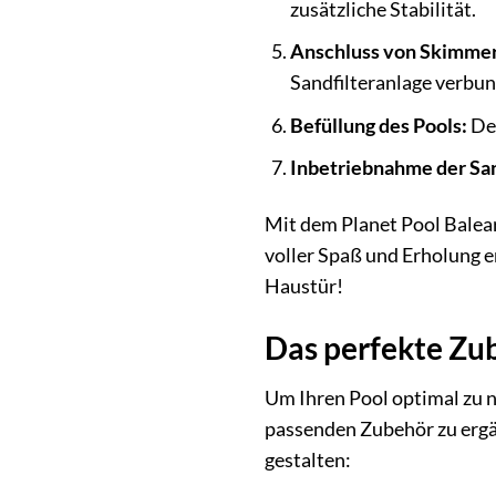
zusätzliche Stabilität.
Anschluss von Skimmer
Sandfilteranlage verbu
Befüllung des Pools:
Der
Inbetriebnahme der San
Mit dem Planet Pool Balear
voller Spaß und Erholung e
Haustür!
Das perfekte Zub
Um Ihren Pool optimal zu n
passenden Zubehör zu ergän
gestalten: