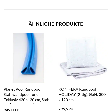
ÄHNLICHE PRODUKTE
Planet Pool Rundpool
KONIFERA Rundpool
Stahlwandpool rund
HOLIDAY (2-tlg), ØxH: 300
Exklusiv 420×120 cm, Stahl
x 120 cm
0,6 (Einzelbecken), verzinkte
799,99
€
949,00
€
Stahlwand