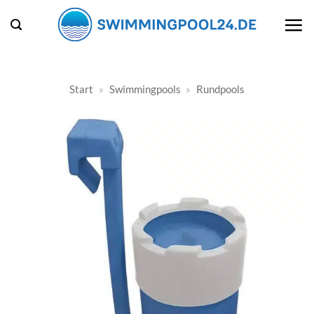
Zum
Inhalt
springen
Start
»
Swimmingpools
»
Rundpools