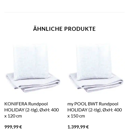
ÄHNLICHE PRODUKTE
KONIFERA Rundpool
my POOL BWT Rundpool
HOLIDAY (2-tlg), ØxH: 400
HOLIDAY (2-tlg), ØxH: 400
x 120 cm
x 150 cm
999,99
€
1.399,99
€