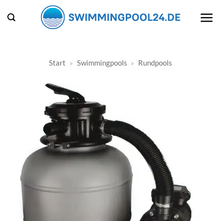
Zum
Inhalt
springen
Start
»
Swimmingpools
»
Rundpools