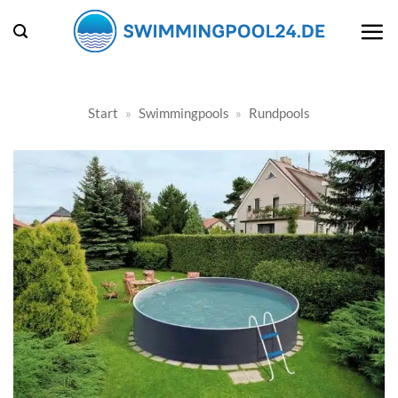
Zum
Inhalt
springen
Start
»
Swimmingpools
»
Rundpools