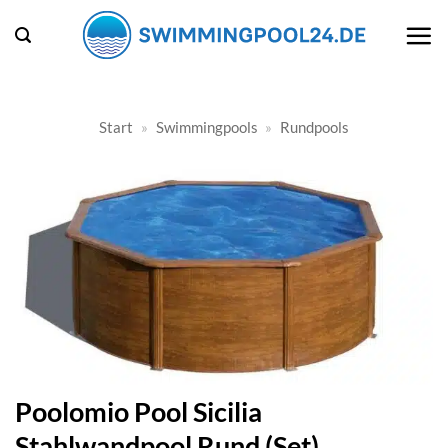
Zum
Inhalt
springen
Start
»
Swimmingpools
»
Rundpools
Poolomio Pool Sicilia
Stahlwandpool Rund (Set)