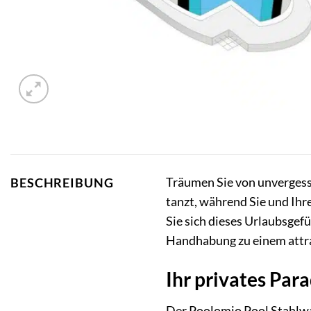
Träumen Sie von unvergessl
BESCHREIBUNG
tanzt, während Sie und Ihr
Sie sich dieses Urlaubsgef
Handhabung zu einem attra
Ihr privates Par
Der Poolomio Pool Stahlwan