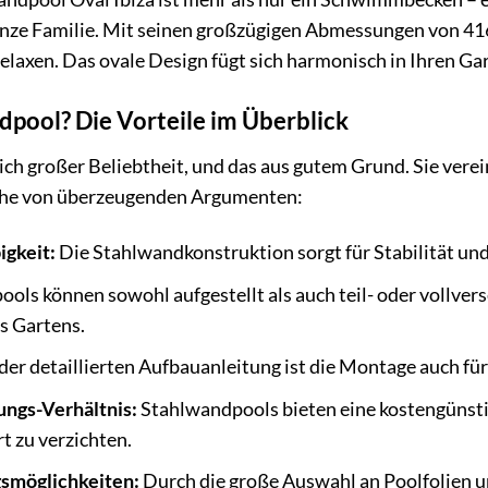
ganze Familie. Mit seinen großzügigen Abmessungen von 416
axen. Das ovale Design fügt sich harmonisch in Ihren Gart
pool? Die Vorteile im Überblick
ch großer Beliebtheit, und das aus gutem Grund. Sie verei
eihe von überzeugenden Argumenten:
igkeit:
Die Stahlwandkonstruktion sorgt für Stabilität un
ls können sowohl aufgestellt als auch teil- oder vollvers
s Gartens.
der detaillierten Aufbauanleitung ist die Montage auch f
ungs-Verhältnis:
Stahlwandpools bieten eine kostengünstige
t zu verzichten.
gsmöglichkeiten:
Durch die große Auswahl an Poolfolien u