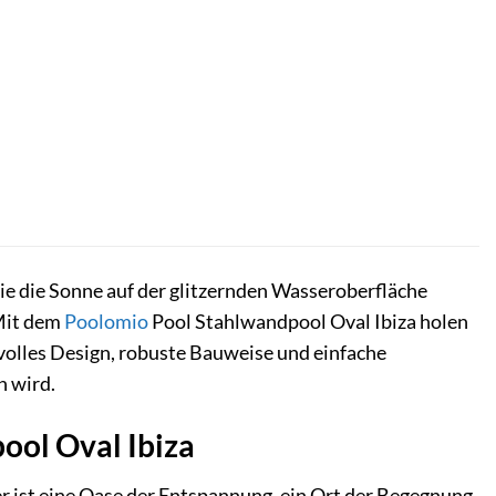
ie die Sonne auf der glitzernden Wasseroberfläche
 Mit dem
Poolomio
Pool Stahlwandpool Oval Ibiza holen
lvolles Design, robuste Bauweise und einfache
n wird.
ool Oval Ibiza
r ist eine Oase der Entspannung, ein Ort der Begegnung