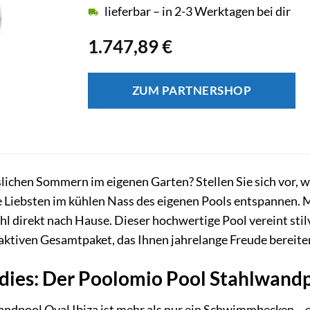
lieferbar – in 2-3 Werktagen bei dir
1.747,89
€
ZUM PARTNERSHOP
ichen Sommern im eigenen Garten? Stellen Sie sich vor, w
e Liebsten im kühlen Nass des eigenen Pools entspannen.
ühl direkt nach Hause. Dieser hochwertige Pool vereint sti
ktiven Gesamtpaket, das Ihnen jahrelange Freude bereite
adies: Der Poolomio Pool Stahlwandp
dpool Oval Ibiza ist mehr als nur ein Schwimmbecken – e