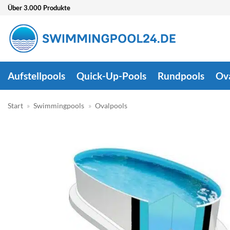
Zum
Über 3.000 Produkte
Inhalt
springen
Aufstellpools
Quick-Up-Pools
Rundpools
Ov
Start
»
Swimmingpools
»
Ovalpools