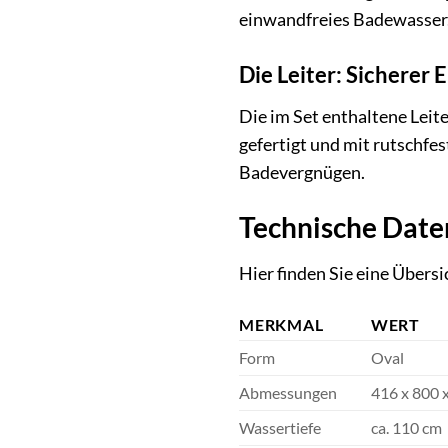
einwandfreies Badewasser
Die Leiter: Sicherer 
Die im Set enthaltene Leit
gefertigt und mit rutschfe
Badevergnügen.
Technische Date
Hier finden Sie eine Übers
MERKMAL
WERT
Form
Oval
Abmessungen
416 x 800 
Wassertiefe
ca. 110 cm