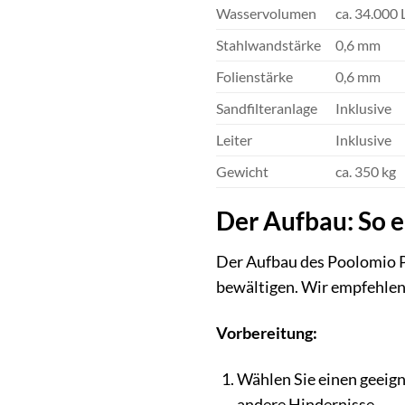
Wasservolumen
ca. 34.000 
Stahlwandstärke
0,6 mm
Folienstärke
0,6 mm
Sandfilteranlage
Inklusive
Leiter
Inklusive
Gewicht
ca. 350 kg
Der Aufbau: So e
Der Aufbau des Poolomio P
bewältigen. Wir empfehlen,
Vorbereitung:
Wählen Sie einen geeign
andere Hindernisse.