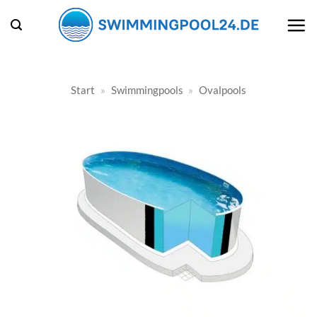
Zum
Inhalt
springen
Start
»
Swimmingpools
»
Ovalpools