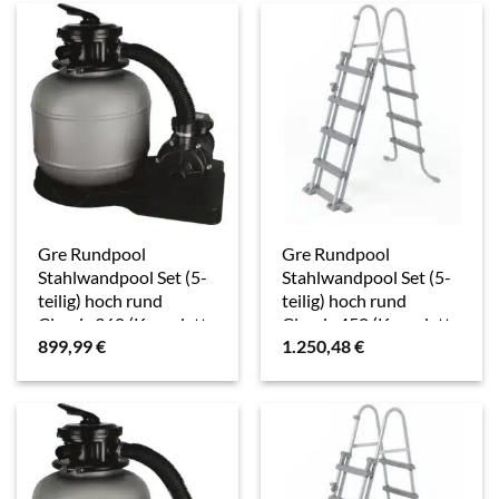
Gre Rundpool
Gre Rundpool
Stahlwandpool Set (5-
Stahlwandpool Set (5-
teilig) hoch rund
teilig) hoch rund
Classic 360 (Komplett-
Classic 450 (Komplett-
899,99
€
1.250,48
€
Set), verzinkte
Set), verzinkte
Stahlwand
Stahlwand