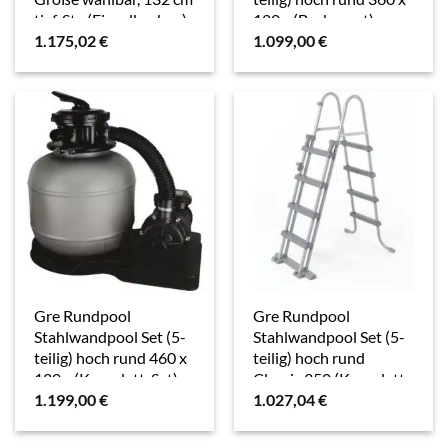
tief, Sta (Einzelbecken),
120 c (Beckenset),
1.175,02
€
1.099,00
€
verzinkte Stahlwand
verzinkte Stahlwand
Gre Rundpool
Gre Rundpool
Stahlwandpool Set (5-
Stahlwandpool Set (5-
teilig) hoch rund 460 x
teilig) hoch rund
120 c (Komplett-Set),
Classic 350 (Komplett-
1.199,00
€
1.027,04
€
verzinkte Stahlwand
Set), verzinkte
Stahlwand