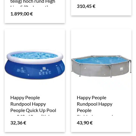
teilig) hoch rund High
310,45
€
Line 5 (Beckenset),
1.899,00
€
verzinkte Stahlwand
Happy People
Happy People
Rundpool Happy
Rundpool Happy
People Quick Up Pool
People
ca. 240×63 cm (Kein
Stahlrahmenpool
32,36
€
43,90
€
Set)
240×51 cm (Kein Set)