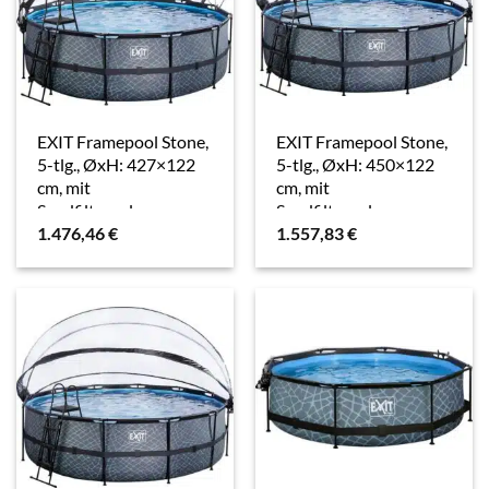
EXIT Framepool Stone,
EXIT Framepool Stone,
5-tlg., ØxH: 427×122
5-tlg., ØxH: 450×122
cm, mit
cm, mit
Sandfilteranlage,
Sandfilteranlage,
1.476,46
€
1.557,83
€
Wärmepumpe
Wärmepumpe