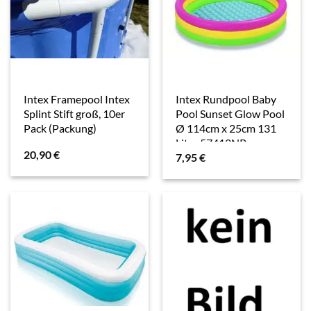
Intex Framepool Intex
Intex Rundpool Baby
Splint Stift groß, 10er
Pool Sunset Glow Pool
Pack (Packung)
Ø 114cm x 25cm 131
Liter 57412NP
20,90
€
7,95
€