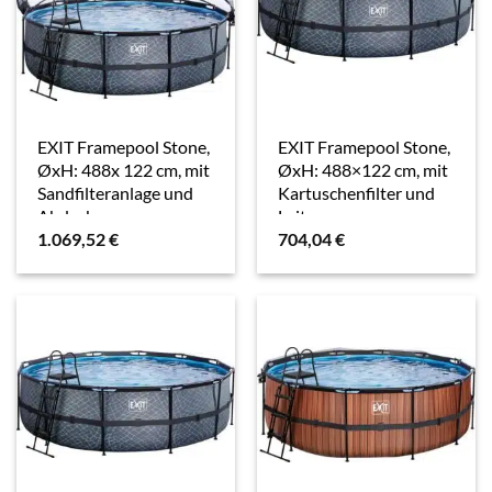
EXIT Framepool Stone,
EXIT Framepool Stone,
ØxH: 488x 122 cm, mit
ØxH: 488×122 cm, mit
Sandfilteranlage und
Kartuschenfilter und
Abdeckung
Leiter
1.069,52
€
704,04
€