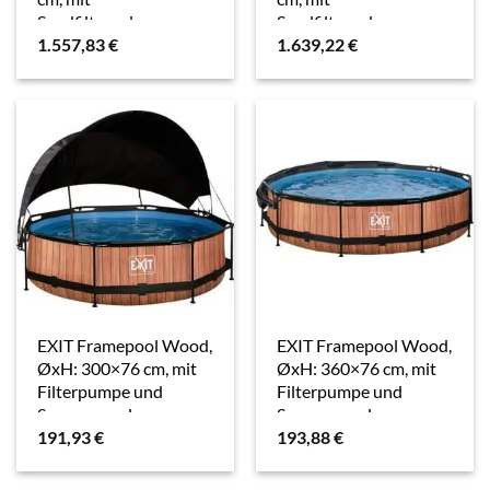
Sandfilteranlage,
Sandfilteranlage,
1.557,83
€
1.639,22
€
Wärmepumpe
Wärmepumpe
EXIT Framepool Wood,
EXIT Framepool Wood,
ØxH: 300×76 cm, mit
ØxH: 360×76 cm, mit
Filterpumpe und
Filterpumpe und
Sonnensegel
Sonnensegel
191,93
€
193,88
€