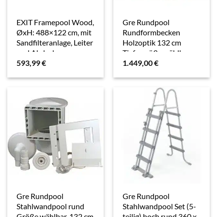
EXIT Framepool Wood,
Gre Rundpool
ØxH: 488×122 cm, mit
Rundformbecken
Sandfilteranlage, Leiter
Holzoptik 132 cm
und Abdeckung
Tiefe, größe wählb
593,99
€
1.449,00
€
(Einzelbecken),
verzinkte Stahlwand
Gre Rundpool
Gre Rundpool
Stahlwandpool rund
Stahlwandpool Set (5-
Größe wählbar, 132 cm
teilig) hoch rund 360 x