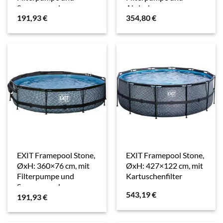
Sonnensegel
Abdeckung
191,93
€
354,80
€
EXIT Framepool Stone,
EXIT Framepool Stone,
ØxH: 360×76 cm, mit
ØxH: 427×122 cm, mit
Filterpumpe und
Kartuschenfilter
Sonnensegel
543,19
€
191,93
€