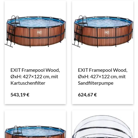
EXIT Framepool Wood,
EXIT Framepool Wood,
ØxH: 427×122 cm, mit
ØxH: 427×122 cm, mit
Kartuschenfilter
Sandfilterpumpe
543,19
€
624,67
€