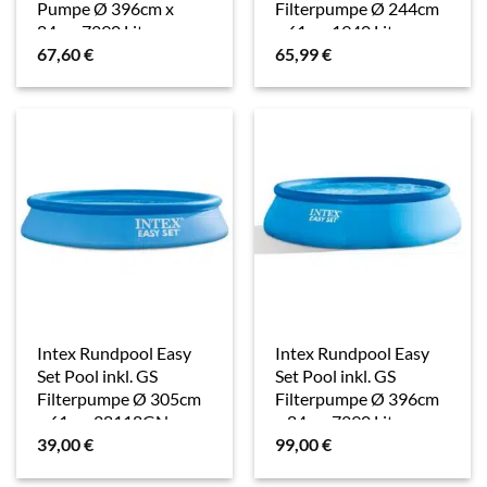
Pumpe Ø 396cm x
Filterpumpe Ø 244cm
84cm 7290 Liter
x 61cm 1940 Liter
67,60
€
65,99
€
28143NP
28108GN
Intex Rundpool Easy
Intex Rundpool Easy
Set Pool inkl. GS
Set Pool inkl. GS
Filterpumpe Ø 305cm
Filterpumpe Ø 396cm
x 61cm 28118GN
x 84cm 7290 Liter
39,00
€
99,00
€
28142GN