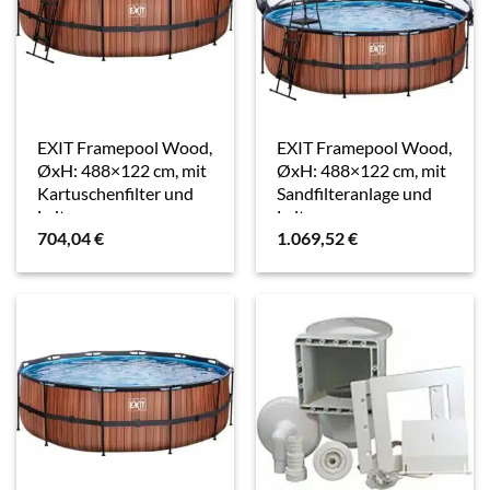
EXIT Framepool Wood,
EXIT Framepool Wood,
ØxH: 488×122 cm, mit
ØxH: 488×122 cm, mit
Kartuschenfilter und
Sandfilteranlage und
Leiter
Leiter
704,04
€
1.069,52
€