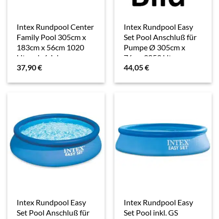
Intex Rundpool Center
Intex Rundpool Easy
Family Pool 305cm x
Set Pool Anschluß für
183cm x 56cm 1020
Pumpe Ø 305cm x
Liter ab 6 Jahren
76cm 3853 Liter
37,90
€
44,05
€
58484NP
28120NP
Intex Rundpool Easy
Intex Rundpool Easy
Set Pool Anschluß für
Set Pool inkl. GS