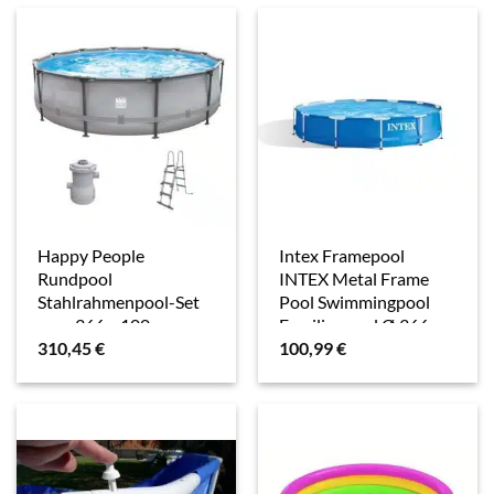
Happy People
Intex Framepool
Rundpool
INTEX Metal Frame
Stahlrahmenpool-Set
Pool Swimmingpool
grau 366 x 100 cm
Familienpool Ø 366 cm
310,45
€
100,99
€
28210 (Lieferung:
OHNE Filterpumpe)