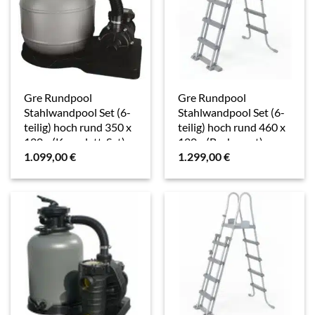
Gre Rundpool
Gre Rundpool
Stahlwandpool Set (6-
Stahlwandpool Set (6-
teilig) hoch rund 350 x
teilig) hoch rund 460 x
120 c (Komplett-Set),
120 c (Beckenset),
1.099,00
€
1.299,00
€
verzinkte Stahlwand
verzinkte Stahlwand