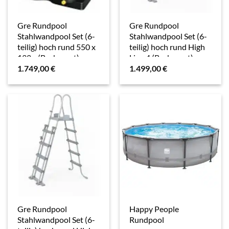
Gre Rundpool
Gre Rundpool
Stahlwandpool Set (6-
Stahlwandpool Set (6-
teilig) hoch rund 550 x
teilig) hoch rund High
132 c (Beckenset),
Line 4 (Beckenset),
1.749,00
€
1.499,00
€
verzinkte Stahlwand
verzinkte Stahlwand
Gre Rundpool
Happy People
Stahlwandpool Set (6-
Rundpool