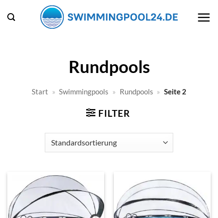
Zum
Inhalt
springen
Rundpools
Start
»
Swimmingpools
»
Rundpools
»
Seite 2
FILTER