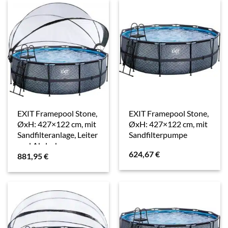
EXIT Framepool Stone,
EXIT Framepool Stone,
ØxH: 427×122 cm, mit
ØxH: 427×122 cm, mit
Sandfilteranlage, Leiter
Sandfilterpumpe
und Abdeckung
624,67
€
881,95
€