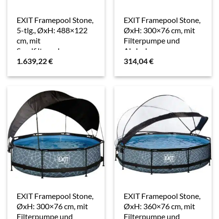
EXIT Framepool Stone,
EXIT Framepool Stone,
5-tlg., ØxH: 488×122
ØxH: 300×76 cm, mit
cm, mit
Filterpumpe und
Sandfilteranlage,
Abdeckung
1.639,22
€
314,04
€
Wärmepumpe
EXIT Framepool Stone,
EXIT Framepool Stone,
ØxH: 300×76 cm, mit
ØxH: 360×76 cm, mit
Filterpumpe und
Filterpumpe und