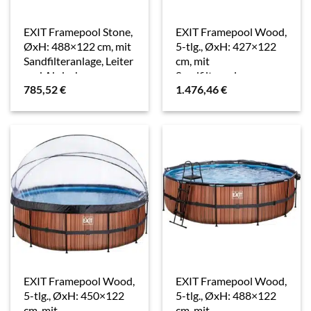
EXIT Framepool Stone,
EXIT Framepool Wood,
ØxH: 488×122 cm, mit
5-tlg., ØxH: 427×122
Sandfilteranlage, Leiter
cm, mit
und Abdeckung
Sandfilteranlage,
785,52
€
1.476,46
€
Wärmepumpe
EXIT Framepool Wood,
EXIT Framepool Wood,
5-tlg., ØxH: 450×122
5-tlg., ØxH: 488×122
cm, mit
cm, mit