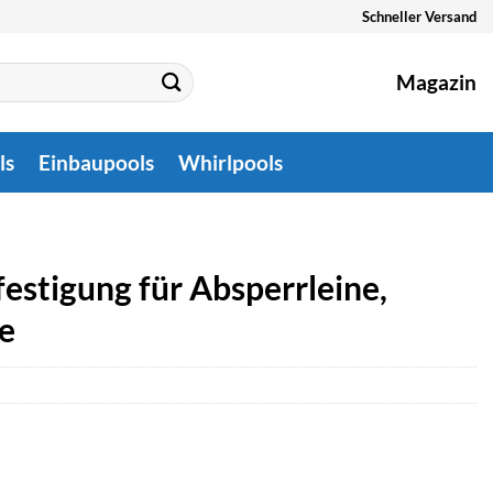
Schneller Versand
Magazin
ls
Einbaupools
Whirlpools
stigung für Absperrleine,
ne