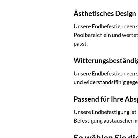
Ästhetisches Design
Unsere Endbefestigungen si
Poolbereich ein und wertet
passt.
Witterungsbeständi
Unsere Endbefestigungen si
und widerstandsfähig gege
Passend für Ihre Abs
Unsere Endbefestigung ist p
Befestigung austauschen mü
So wählen Sie d