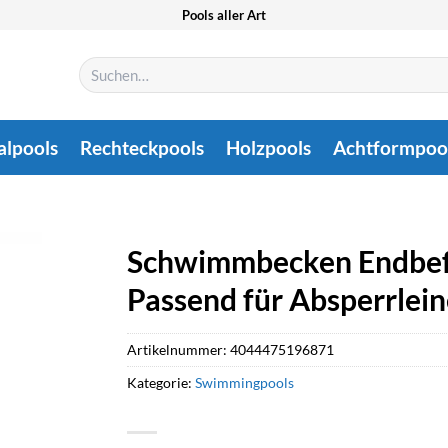
Pools aller Art
Suchen
nach:
alpools
Rechteckpools
Holzpools
Achtformpoo
Schwimmbecken Endbefe
Passend für Absperrlei
Artikelnummer:
4044475196871
Kategorie:
Swimmingpools