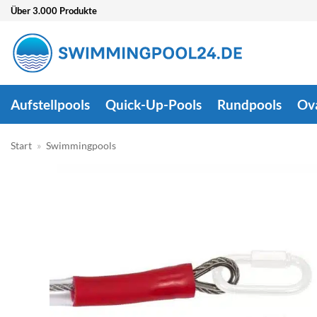
Zum
Über 3.000 Produkte
Inhalt
springen
Aufstellpools
Quick-Up-Pools
Rundpools
Ov
Start
»
Swimmingpools