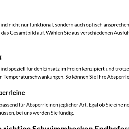
nd nicht nur funktional, sondern auch optisch ansprechen
 das Gesamtbild auf. Wählen Sie aus verschiedenen Ausführ
g
nd speziell für den Einsatz im Freien konzipiert und trot
n Temperaturschwankungen. So können Sie Ihre Absperrlei
perrleine
assend für Absperrleinen jeglicher Art. Egal ob Sie eine n
ssen, bei uns werden Sie fündig.
ie richtige Schwimmbecken Endbefes