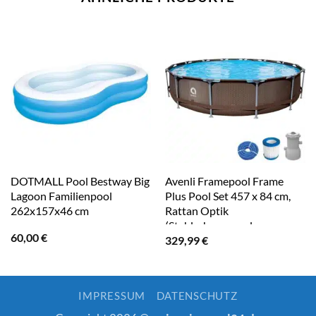
DOTMALL Pool Bestway Big
Avenli Framepool Frame
Lagoon Familienpool
Plus Pool Set 457 x 84 cm,
262x157x46 cm
Rattan Optik
(Stahlrahmenpool
60,00
€
329,99
€
Komplettset)
IMPRESSUM
DATENSCHUTZ