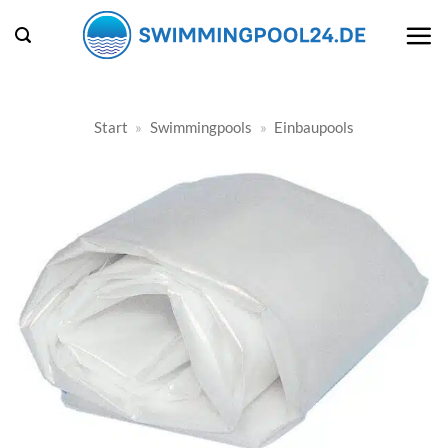
Zum
Inhalt
springen
Start
»
Swimmingpools
»
Einbaupools