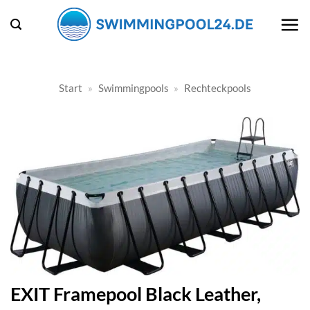
Zum
Inhalt
springen
Start
»
Swimmingpools
»
Rechteckpools
EXIT Framepool Black Leather,