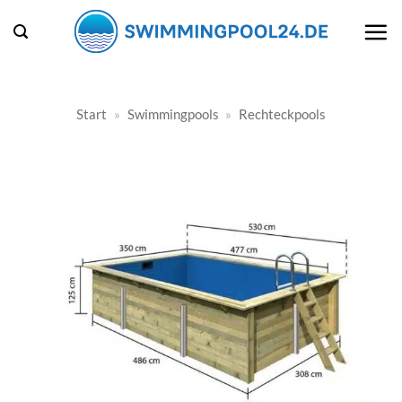
Zum
Inhalt
springen
Start
»
Swimmingpools
»
Rechteckpools